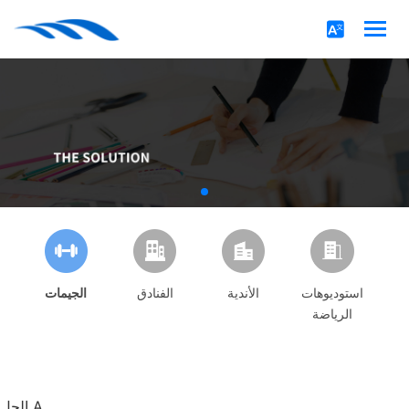
استوديوهات
الأندية
الفنادق
الجيمات
الرياضة
الحل A