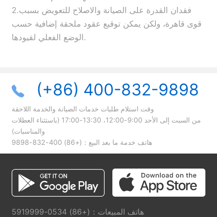
2.فقدان القدرة على الصيانة والاصلاح للتعويض بسبب
قوى قاهرة، ولكن يمكن توقيع عقود ملحقة إضافية حسب
الوضع الفعلي لقيودها.
(+86) 400-832-9898
وقت استلام طلبات خدمات الصيانة والخدمة اللاحقة
من السبت إلى الأحد 9:00-12:00، 13:30-17:00 (باستثناء العطلات
والمناسبات)
هاتف خدمة ما بعد البيع：
(+86) 400-832-9898
هاتف المبيعات：(+86) 0534-5919999