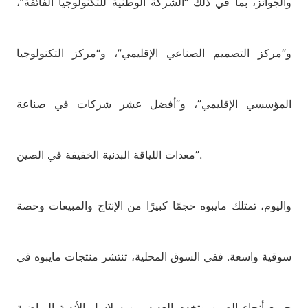
والجوائز، بما في ذلك “الشركة الوطنية للتكنولوجيا الفائقة”،
و“مركز التصميم الصناعي الإقليمي”، و“مركز التكنولوجيا
المؤسسي الإقليمي”، و“أفضل عشر شركات في صناعة
معدات اللياقة البدنية الخفيفة في الصين”.
واليوم، تمتلك مايبوه حجمًا كبيرًا من الإنتاج والمبيعات وحصة
سوقية واسعة. ففي السوق المحلية، تنتشر منتجات مايبوه في
جميع أنحاء الصين وتخدم العديد من سلاسل الأندية الرياضية