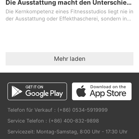
Die Ausstattung macht den Unterschied – Für Profis die erste Wahl:MBH FITNESS
Die Kernkompetenz eines Fitnessstudios liegt nie in
der Ausstattung oder Effekthascherei, sondern in
hochwertigen Fitnessgeräten. Geräte sind das
Fundament des Studios
Mehr laden
Telefon für Verkauf：(+86) 0534-5919999
Service Telefon：(+86) 400-832-9898
Servicezeit: Montag-Samstag, 8:00 Uhr - 17:30 Uhr