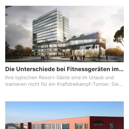
vollständiges Forschungsteam sowie
standardisierte, vollautomatische
Fertigungsstraßen
Die Unterschiede bei Fitnessgeräten im Resort: Geräte für Urlaubsgäste (die keinem speziellen Training folgen)
Ihre typischen Resort-Gäste sind im Urlaub und
trainieren nicht für ein Kraftdreikampf-Turnier. Sie
versuchen, das Frühstücksbuffet auszugleichen,
und haben vielleicht 30 Minuten, bevor der Pool
öffnet. Das ändert alles daran, wie Sie ein
Fitnesscenter ausstatten.