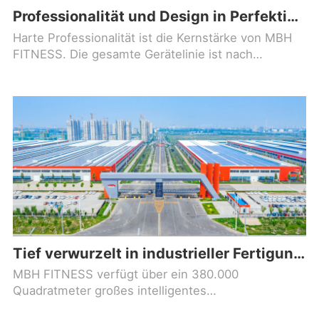
Professionalität und Design in Perfektion – Maibohr hilft deinem Fitnessstudio, sich hervorzuheben!
Harte Professionalität ist die Kernstärke von MBH
FITNESS. Die gesamte Gerätelinie ist nach
ergonomischen Prinzipien gestaltet, optimiert
präzise die Bewegungsabläufe
Tief verwurzelt in industrieller Fertigung – neuer Maßstab in der Fitnessgerätebranche!
MBH FITNESS verfügt über ein 380.000
Quadratmeter großes intelligentes
Produktionsgelände, ein professionelles und