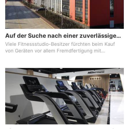
Auf der Suche nach einer zuverlässigen Fitnessgerätemarke-Fabrik?
Viele Fitnessstudio-Besitzer fürchten beim Kauf
von Geräten vor allem Fremdfertigung mit
Branding, schwankende Qualität und fehlenden
Kundendienst – was letztendlich zu häufigen
Reparaturen, schlechter Mitgliedererfahrung und
hohen Betriebskosten führt. Die Wahl einer echten
Produktionsstätte mit eigenem Werk ist die
Grundlage für den langfristigen Erfolg Ihres Studios.