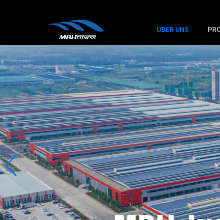
ÜBER UNS
PR
LERNEN SIE
FÜ
KARDIOTRAINING
STECKGE
Fitnessgerät
MTM Serie
Crosstrainer
XMDM Serie
Spinning-Bike
MEL Serie
Treppensteiger
T8 Serie
Ergometer